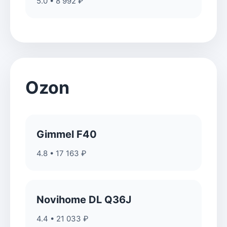
5.0 • 8 992 ₽
Ozon
Gimmel F40
4.8 • 17 163 ₽
Novihome DL Q36J
4.4 • 21 033 ₽