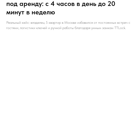
под аренду: с 4 часов в день до 20
минут в неделю
Реальный кейс: владелец 5 квартир в Москве избавился от постоянных встреч с
гостями, логистики ключей и ручной работы благодаря умным замкам TTLock.