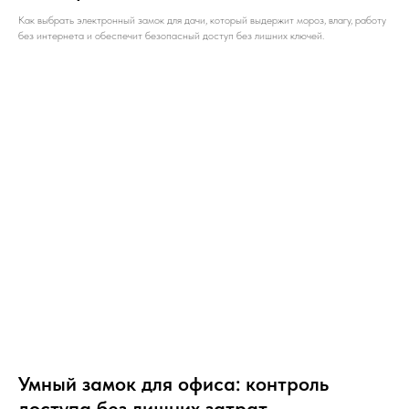
Как выбрать электронный замок для дачи, который выдержит мороз, влагу, работу
без интернета и обеспечит безопасный доступ без лишних ключей.
Умный замок для офиса: контроль
доступа без лишних затрат