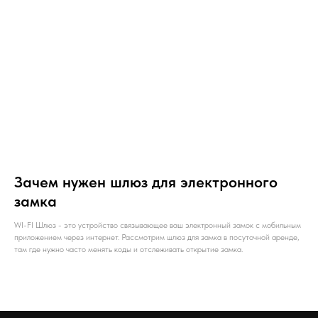
Зачем нужен шлюз для электронного
замка
WI-FI Шлюз - это устройство связывающее ваш электронный замок с мобильным
приложением через интернет. Рассмотрим шлюз для замка в посуточной аренде,
там где нужно часто менять коды и отслеживать открытие замка.