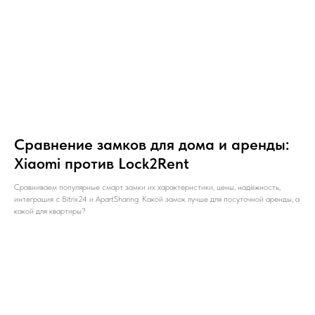
Сравнение замков для дома и аренды:
Xiaomi против Lock2Rent
Сравниваем популярные смарт замки их характеристики, цены, надёжность,
интеграция с Bitrix24 и ApartSharing. Какой замок лучше для посуточной аренды, а
какой для квартиры?