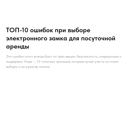
ТОП-10 ошибок при выборе
электронного замка для посуточной
аренды
Эти ошибки почти всегда бьют по трём вещам: безопасность, операционка и
поддержка. Ниже — 10 типичных промахов, которые лучше учесть на этапе
выбора, а не в разгар сезона.