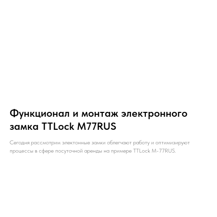
Функционал и монтаж электронного
замка TTLock М77RUS
Сегодня рассмотрим электонные замки облегчают работу и оптимизируют
процессы в сфере посуточной аренды на примере TTLock M-77RUS.