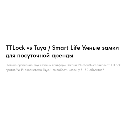
TTLock vs Tuya / Smart Life Умные замки
для посуточной аренды
Полное сравнение двух главных платформ России: Bluetooth-специалист TTLock
против Wi-Fi-экосистемы Tuya. Что выбрать хозяину 5–50 объектов?