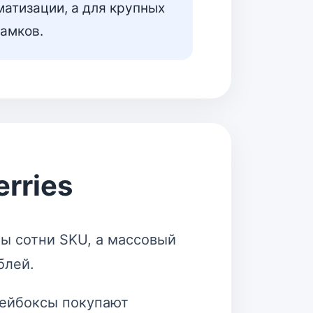
матизации, а для крупных
амков.
rries
ы сотни SKU, а массовый
блей.
кейбоксы покупают