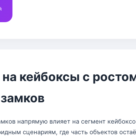
й
 на кейбоксы с росто
 замков
амков напрямую влияет на сегмент кейбоксо
ридным сценариям, где часть объектов остаёт