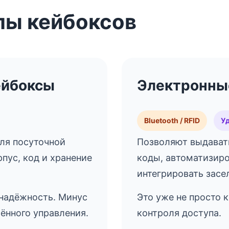
пы кейбоксов
ейбоксы
Электронны
Bluetooth / RFID
У
ля посуточной
Позволяют выдават
пус, код и хранение
коды, автоматизиро
интегрировать засе
 надёжность. Минус
Это уже не просто к
лённого управления.
контроля доступа.