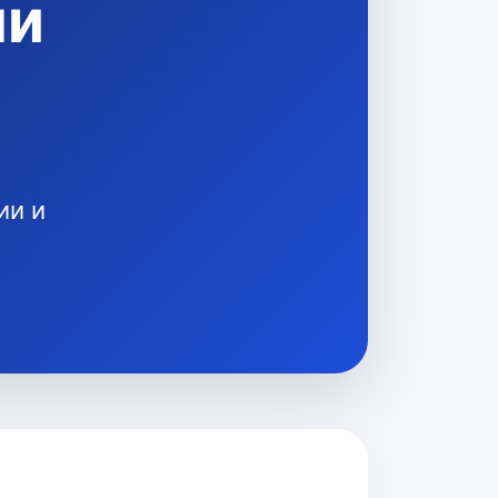
ли
ии и