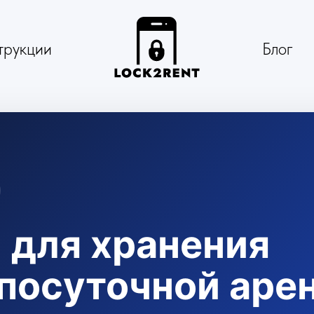
трукции
Блог
 для хранения
посуточной аре