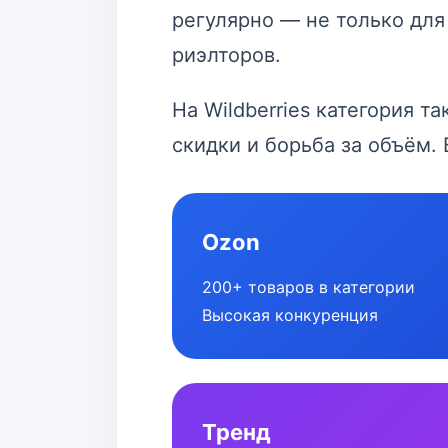
регулярно — не только для
риэлторов.
На Wildberries категория 
скидки и борьба за объём.
Ozon
200+ товаров в категории
Высокая конкуренция
Тренд