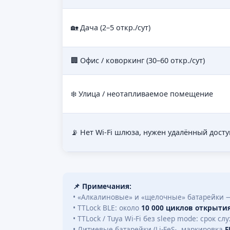
🏡 Дача (2–5 откр./сут)
🏢 Офис / коворкинг (30–60 откр./сут)
❄️ Улица / неотапливаемое помещение
📡 Нет Wi-Fi шлюза, нужен удалённый досту
📌 Примечания:
• «Алкалиновые» и «щелочные» батарейки —
• TTLock BLE: около
10 000 циклов открыти
• TTLock / Tuya Wi-Fi без sleep mode: срок с
• Литиевые батарейки (Li-FeS₂, маркировка
F