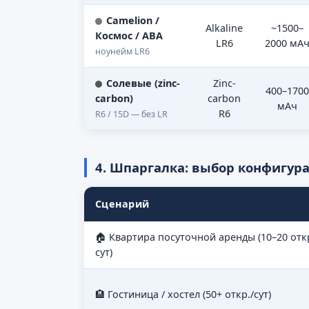
Camelion /
Alkaline
~1500–
Космос / ABA
LR6
2000 мА
ноунейм LR6
Солевые (zinc-
Zinc-
400–1700
carbon)
carbon
мАч
R6
R6 / 15D — без LR
4. Шпаргалка: выбор конфигур
Сценарий
🏠 Квартира посуточной аренды (10–20 откр
сут)
🏨 Гостиница / хостел (50+ откр./сут)