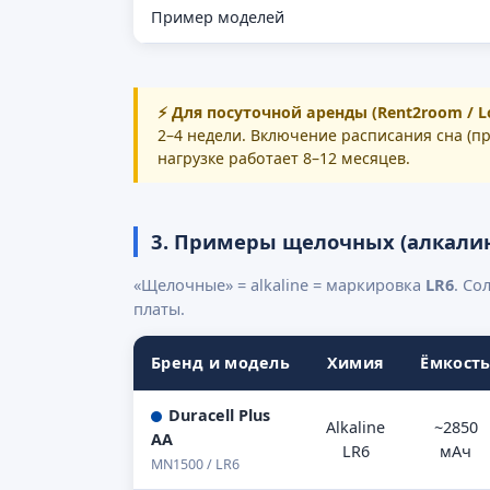
Пример моделей
⚡ Для посуточной аренды (Rent2room / L
2–4 недели. Включение расписания сна (п
нагрузке работает 8–12 месяцев.
3. Примеры щелочных (алкалин
«Щелочные» = alkaline = маркировка
LR6
. Со
платы.
Бренд и модель
Химия
Ёмкост
Duracell Plus
Alkaline
~2850
AA
LR6
мАч
MN1500 / LR6