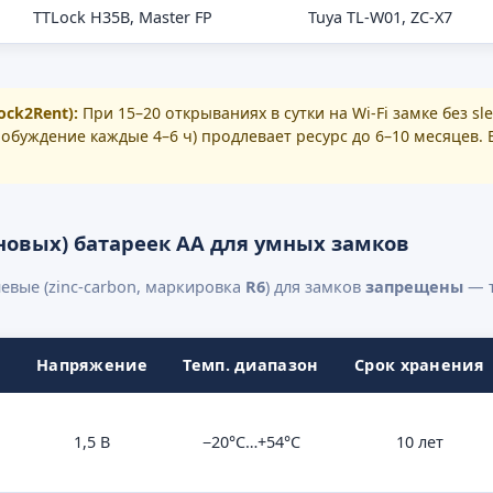
TTLock H35B, Master FP
Tuya TL-W01, ZC-X7
ock2Rent):
При 15–20 открываниях в сутки на Wi-Fi замке без s
робуждение каждые 4–6 ч) продлевает ресурс до 6–10 месяцев
овых) батареек AA для умных замков
левые (zinc-carbon, маркировка
R6
) для замков
запрещены
— т
ь
Напряжение
Темп. диапазон
Срок хранения
1,5 В
−20°C…+54°C
10 лет