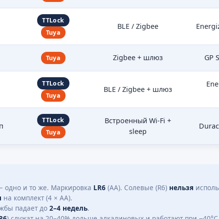
TTLock
BLE / Zigbee
Energi
Tuya
Zigbee + шлюз
GP S
Tuya
TTLock
Ene
BLE / Zigbee + шлюз
Tuya
TTLock
Встроенный Wi-Fi +
п
Durace
sleep
Tuya
 одно и то же. Маркировка
LR6
(AA). Солевые (R6)
нельзя
использ
я
на комплект (4 × AA).
лужбы падает до
2–4 недель
.
R6
) служат на 20–40% дольше алкалиновых и работают при −40°C