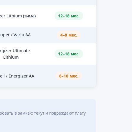
zer Lithium (зима)
12–18 мес.
uper / Varta AA
4–8 мес.
rgizer Ultimate
12–18 мес.
Lithium
ll / Energizer AA
6–10 мес.
овать в замках: текут и повреждают плату.
.