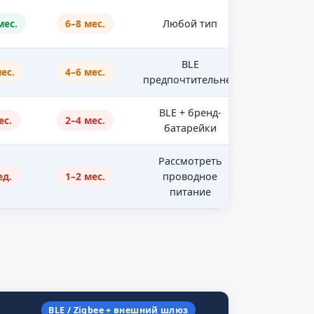
мес.
6–8 мес.
Любой тип
BLE
ес.
4–6 мес.
предпочтительнее
BLE + бренд-
ес.
2–4 мес.
батарейки
Рассмотреть
ед.
1–2 мес.
проводное
питание
BLE / Zigbee + внешний шлюз