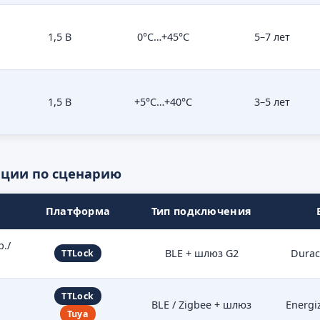
1,5 В
0°C…+45°C
5–7 лет
ч
1,5 В
+5°C…+40°C
3–5 лет
ации по сценарию
Платформа
Тип подключения
./
BLE + шлюз G2
Durace
TTLock
TTLock
BLE / Zigbee + шлюз
Energi
Tuya