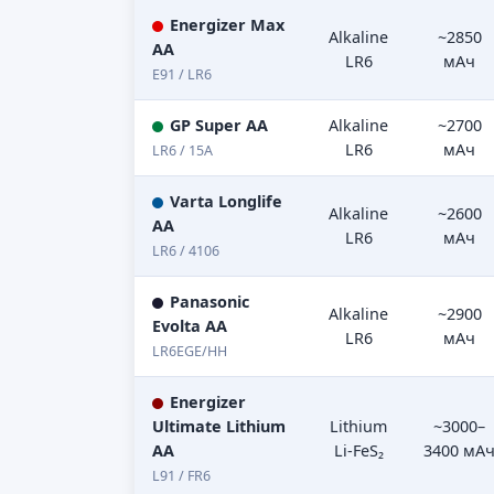
Energizer Max
Alkaline
~2850
AA
LR6
мАч
E91 / LR6
GP Super AA
Alkaline
~2700
LR6
мАч
LR6 / 15A
Varta Longlife
Alkaline
~2600
AA
LR6
мАч
LR6 / 4106
Panasonic
Alkaline
~2900
Evolta AA
LR6
мАч
LR6EGE/HH
Energizer
Ultimate Lithium
Lithium
~3000–
AA
Li-FeS₂
3400 мА
L91 / FR6