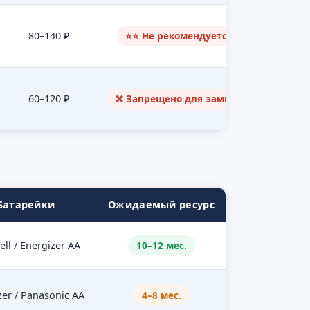
80–140 ₽
⭐⭐ Не рекомендуется
60–120 ₽
❌ Запрещено для замков
Батарейки
Ожидаемый ресурс
ll / Energizer AA
10–12 мес.
zer / Panasonic AA
4–8 мес.