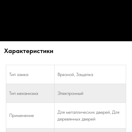
Тип замка
Врезной, Защелка
Инструкции
И
нструкция по приложению TTLOCK app
Тип механизма
Электронный
И
нструкция M-01/100М
Для металлических дверей, Для
Применение
деревянных дверей