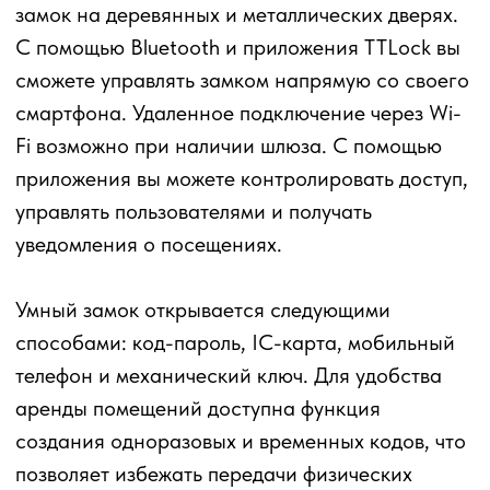
открывается вручную путем проворачивания
ручки цилиндра. Закрывание двери также
проводиться вручную.
Замок работает от батарейки CR123A
(поставляется в комплекте), а в случае
разрядки предусмотрен аварийный USB Type-C
для подзарядки и разблокировки замка. Для
установки цилиндра достаточно иметь всего
лишь обычную отвертку, достаточно снять ваш
механический цилиндр и установить
электронный. Данная операция занимает 5
минут и не требует квалификации мастера по
установке замков.
Личинка для умного замка идеально подходит
для частных домов, офисов и гостиниц,
обеспечивая максимальную безопасность.
Обратите внимание, что замок не
предназначен для использования на уличных
дверях без защиты от дождя и снега.