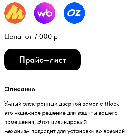
это надежное решение для защиты вашего
помещения. Этот цилиндровый
механизм подходит для установки во врезной
замок на деревянных и металлических дверях.
С помощью Bluetooth и приложения TTLock вы
сможете управлять замком напрямую со своего
смартфона. Удаленное подключение через Wi-
Fi возможно при наличии шлюза. С помощью
приложения вы можете контролировать доступ,
управлять пользователями и получать
уведомления о посещениях.
Умный замок открывается следующими
способами: код-пароль, IC-карта, мобильный
телефон и механический ключ. Для удобства
аренды помещений доступна функция
создания одноразовых и временных кодов, что
позволяет избежать передачи физических
ключей. Принцип работы электронного
цилиндра заключается в разблокировании или
блокировке микромеханизма а сам замок