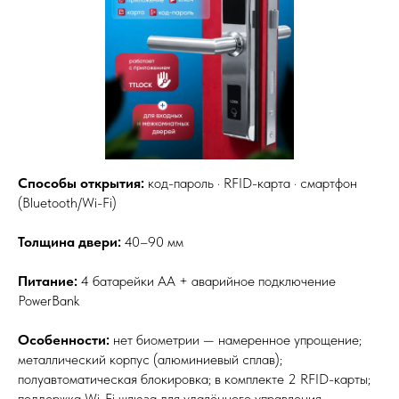
Способы открытия:
код-пароль · RFID-карта · смартфон
(Bluetooth/Wi-Fi)
Толщина двери:
40–90 мм
Питание:
4 батарейки АА + аварийное подключение
PowerBank
Особенности:
нет биометрии — намеренное упрощение;
металлический корпус (алюминиевый сплав);
полуавтоматическая блокировка; в комплекте 2 RFID-карты;
поддержка Wi-Fi шлюза для удалённого управления.