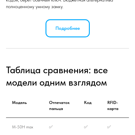
полноценному умному замку.
Подробнее
Таблица сравнения: все
модели одним взглядом
Модель
Отпечаток
Код
RFID-
М
пальца
карта
M-50H max
✅
✅
✅