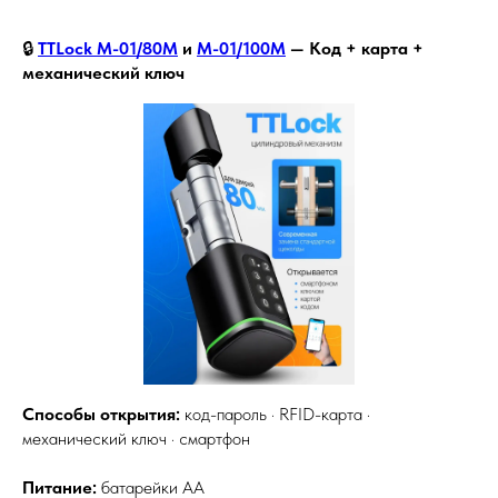
🔒
TTLock M-01/80M
и
M-01/100M
— Код + карта +
механический ключ
Способы открытия:
код-пароль · RFID-карта ·
механический ключ · смартфон
Питание:
батарейки АА