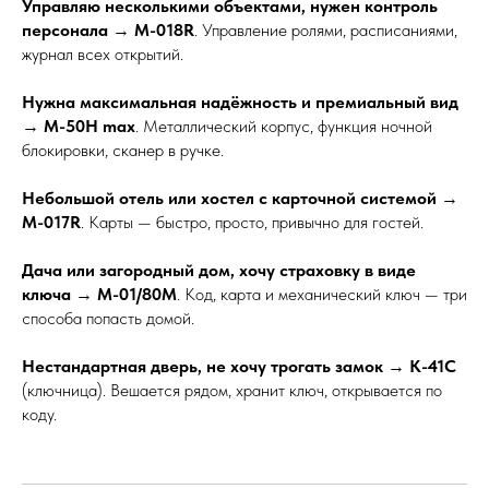
Управляю несколькими объектами, нужен контроль
персонала
→
M-018R
. Управление ролями, расписаниями,
журнал всех открытий.
Нужна максимальная надёжность и премиальный вид
→
M-50H max
. Металлический корпус, функция ночной
блокировки, сканер в ручке.
Небольшой отель или хостел с карточной системой
→
M-017R
. Карты — быстро, просто, привычно для гостей.
Дача или загородный дом, хочу страховку в виде
ключа
→
M-01/80M
. Код, карта и механический ключ — три
способа попасть домой.
Нестандартная дверь, не хочу трогать замок
→
К-41С
(ключница). Вешается рядом, хранит ключ, открывается по
коду.