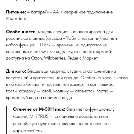
Питание:
4 батарейки АА + аварийное подключение
PowerBank
Особенности:
модель специально адаптирована для
российского рынка (отсюда «RUS» в названии); полный
набор функций TTLock — временные, одноразовые,
постоянные и цикличные коды; журнал всех открытий;
доступна на Ozon, Wildberries, Яндекс.Маркет.
Для кого:
Владельцы квартир, студий, апартаментов на
посуточной и краткосрочной аренде. Особенно хорош, когда
в объекте бывают и постоянные жильцы, и меняющиеся
гости: каждому — своё: хозяину — отпечаток, гостю —
временный код на период заезда.
Отличие от M-50H max:
близкие по функционалу
модели, M-77RUS — специально доработан под
российскую аудиторию, широко представлен на
маркетплейсах.